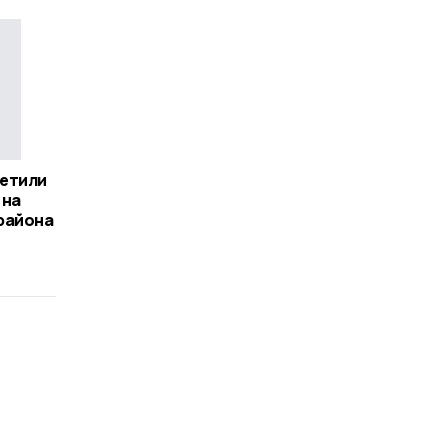
етили
 на
района