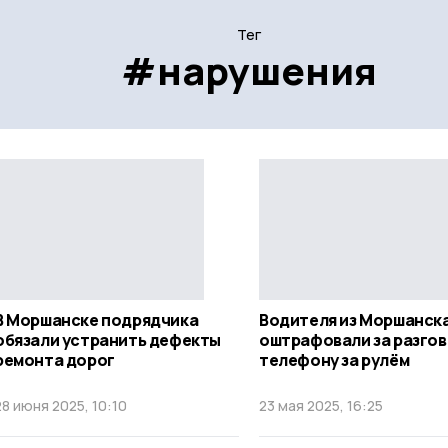
Тег
#нарушения
В Моршанске подрядчика
Водителя из Моршанск
обязали устранить дефекты
оштрафовали за разгов
ремонта дорог
телефону за рулём
28 июня 2025, 10:10
23 мая 2025, 16:25