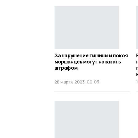
За нарушение тишины и покоя
моршанцев могут наказать
штрафом
28 марта 2023, 09:03