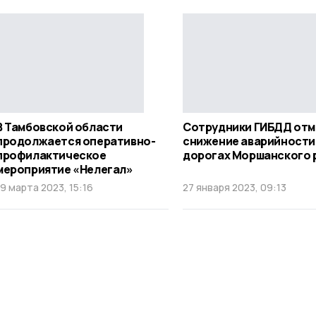
В Тамбовской области
Сотрудники ГИБДД отм
продолжается оперативно-
снижение аварийности
профилактическое
дорогах Моршанского 
мероприятие «Нелегал»
19 марта 2023, 15:16
27 января 2023, 09:13