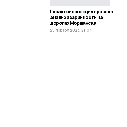
Госавтоинспекция провела
анализ аварийности на
дорогах Моршанска
25 января 2023, 21:04